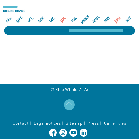
© Blue Whale 2023
Contact
Legal notices
Sitemap
Press
Game rules