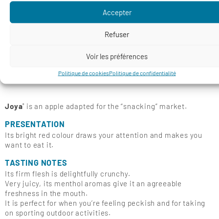
Accepter
Refuser
Voir les préférences
Politique de cookies
Politique de confidentialité
JOYA
®
Joya
is an apple adapted for the “snacking” market.
®
PRESENTATION
Its bright red colour draws your attention and makes you
want to eat it.
TASTING NOTES
Its firm flesh is delightfully crunchy.
Very juicy, its menthol aromas give it an agreeable
freshness in the mouth.
It is perfect for when you’re feeling peckish and for taking
on sporting outdoor activities.