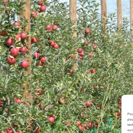
Pou
pou
tec
ou 