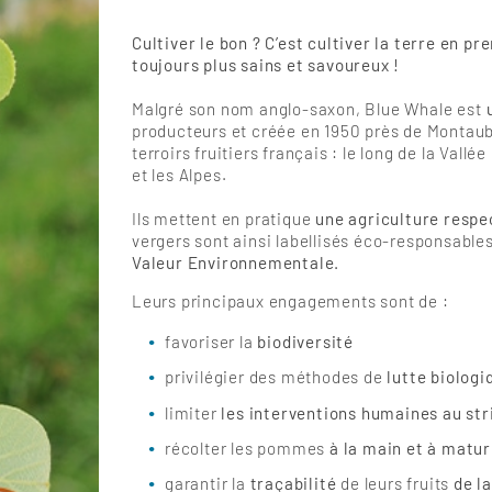
Cultiver le bon ? C’est cultiver la terre en p
toujours plus sains et savoureux !
Malgré son nom anglo-saxon, Blue Whale est
producteurs et créée en 1950 près de Montaub
terroirs fruitiers français : le long de la Vall
et les Alpes.
Ils mettent en pratique
une agriculture respe
vergers sont ainsi labellisés éco-responsable
Valeur Environnementale.
Leurs principaux engagements sont de :
favoriser la
biodiversité
privilégier des méthodes de
lutte biologi
limiter
les interventions humaines au str
récolter les pommes
à la main et à matur
garantir la
traçabilité
de leurs fruits
de l