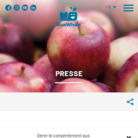
FR
PRESSE
Télécharger la charte graphique Blue Whale
Gérer le consentement aux