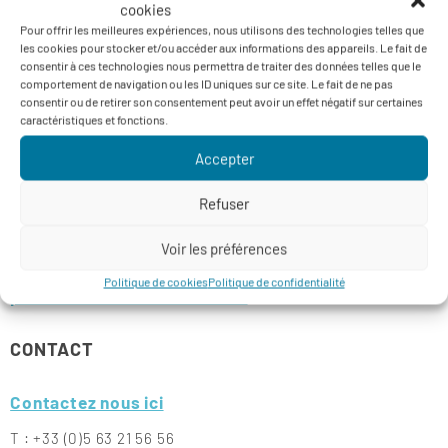
cookies
Pour offrir les meilleures expériences, nous utilisons des technologies telles que
COMMUNIQUÉS DE PRESSE
les cookies pour stocker et/ou accéder aux informations des appareils. Le fait de
consentir à ces technologies nous permettra de traiter des données telles que le
comportement de navigation ou les ID uniques sur ce site. Le fait de ne pas
Rapprochement Blue Whale Superalp – Mars 2020
consentir ou de retirer son consentement peut avoir un effet négatif sur certaines
caractéristiques et fonctions.
3 acteurs majeurs s’associent pour développer la
pomme REGAL’IN™
– Octobre 2016
Accepter
Passage de flambeau à la tête de Blue Whale
–
Refuser
Février 2015
Fusion de Valdiloire & de Blue Whale
– Janvier 2015
Voir les préférences
Rapprochement des groupes BVL & Blue Whale
Politique de cookies
Politique de confidentialité
pour créer un leader mondial
– Avril 2014
CONTACT
Contactez nous ici
T : +33 (0)5 63 21 56 56