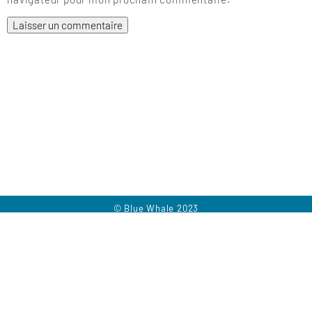
© Blue Whale 2023
Contact
Mentions Légales
Plan du site
Presse
Règlements de jeux