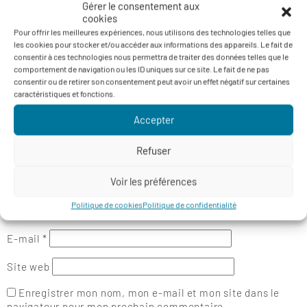
Gérer le consentement aux
LAISSER UN COMMENTAIRE
cookies
Votre adresse e-mail ne sera pas publiée.
Les champs
Pour offrir les meilleures expériences, nous utilisons des technologies telles que
obligatoires sont indiqués avec
*
les cookies pour stocker et/ou accéder aux informations des appareils. Le fait de
consentir à ces technologies nous permettra de traiter des données telles que le
Commentaire
*
comportement de navigation ou les ID uniques sur ce site. Le fait de ne pas
consentir ou de retirer son consentement peut avoir un effet négatif sur certaines
caractéristiques et fonctions.
Accepter
Refuser
Voir les préférences
Politique de cookies
Politique de confidentialité
Nom
*
E-mail
*
Site web
Enregistrer mon nom, mon e-mail et mon site dans le
navigateur pour mon prochain commentaire.