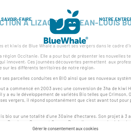
 SAVOIR-FAIRE
NOTRE ENTRE
CTION À LIZAC CHEZ JEAN-LOUIS 
 et kiwis de Blue Whale a ouvert ses vergers dans le cadre d’I
la région Occitanie. Elle a pour but de présenter les nouvelles 
s qui innovent. Ces journées découvertes permettent aux profes
 sur les différents territoires de notre région.
r ses parcelles conduites en BIO ainsi que ses nouveaux systèm
 Tout a commencé en 2003 avec une conversion de 3ha de kiwi Ha
 y a eu le développement de variétés Bio telles que Crimson,
s ses vergers, il répond spontanément que c’est avant tout pou
s bio sur une totalité d’une 30aine d’hectares. Son projet à 3 a
es Braeburn, Rouges et Granny. Pour aller encore plus loin, Je
lle n’est pas nouvelle pour lui puisqu’elle est en place depuis 1
Gérer le consentement aux cookies