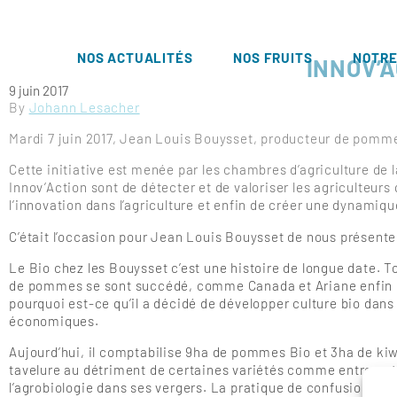
NOS ACTUALITÉS
NOS FRUITS
NOTRE
INNOV’A
9 juin 2017
By
Johann Lesacher
Mardi 7 juin 2017, Jean Louis Bouysset, producteur de pommes
Cette initiative est menée par les chambres d’agriculture de 
Innov’Action sont de détecter et de valoriser les agriculteur
l’innovation dans l’agriculture et enfin de créer une dynamique
C’était l’occasion pour Jean Louis Bouysset de nous présente
Le Bio chez les Bouysset c’est une histoire de longue date.
de pommes se sont succédé, comme Canada et Ariane enfin il
pourquoi est-ce qu’il a décidé de développer culture bio dan
économiques.
Aujourd’hui, il comptabilise 9ha de pommes Bio et 3ha de kiwi
tavelure au détriment de certaines variétés comme entre autr
l’agrobiologie dans ses vergers. La pratique de confusion sexue