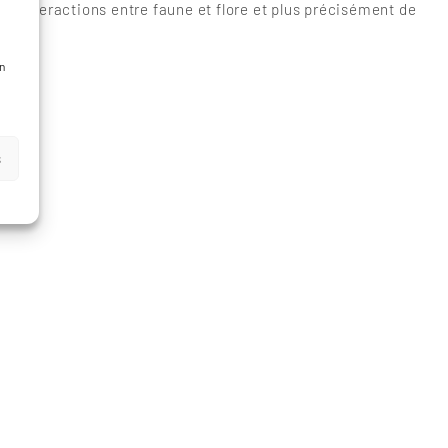
 les interactions entre faune et flore et plus précisément de
es.
n
s