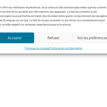
t, les bandes et les jachères fleuries. Le but étant de favoriser
le plus d’auxiliaires possible.
r offrir les meilleures expériences, nous utilisons des technologies telles que les cookies
r stocker et/ou accéder aux informations des appareils. Le fait de consentir à ces
s axées sur l’agriculture biologique et les nouvelles technologi
hnologies nous permettra de traiter des données telles que le comportement de navigatio
les ID uniques sur ce site. Le fait de ne pas consentir ou de retirer son consentement peut
ir un effet négatif sur certaines caractéristiques et fonctions.
Accepter
Refuser
Voir les préférence
Politique de cookies
Politique de confidentialité