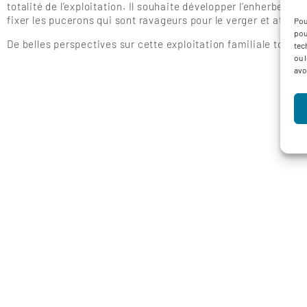
totalité de l’exploitation. Il souhaite développer l’enherbemen
fixer les pucerons qui sont ravageurs pour le verger et attirer 
Pou
pou
De belles perspectives sur cette exploitation familiale toujour
tec
ou 
avo