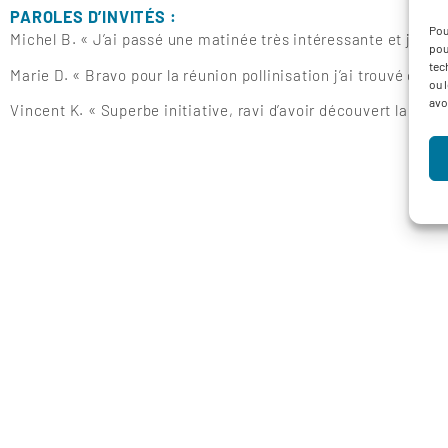
PAROLES D’INVITÉS :
Pou
Michel B. « J’ai passé une matinée très intéressante et je vai
pou
tec
Marie D. « Bravo pour la réunion pollinisation j’ai trouvé ça tr
ou 
avo
Vincent K. « Superbe initiative, ravi d’avoir découvert la filiè