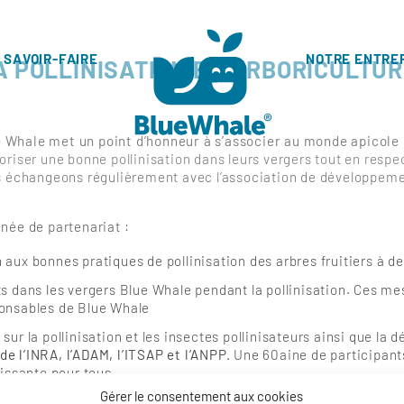
 SAVOIR-FAIRE
NOTRE ENTRE
A POLLINISATION EN ARBORICULTUR
e Whale met un point d’honneur à s’associer au monde apicole
avoriser une bonne pollinisation dans leurs vergers tout en respec
s échangeons régulièrement avec l’association de développemen
née de partenariat :
aux bonnes pratiques de pollinisation des arbres fruitiers à des
ts dans les vergers Blue Whale pendant la pollinisation. Ces me
ponsables de Blue Whale
sur la pollinisation et les insectes pollinisateurs ainsi que l
e l’INRA, l’ADAM, l’ITSAP et l’ANPP.
Une 60aine de participants
hissante pour tous.
Gérer le consentement aux cookies