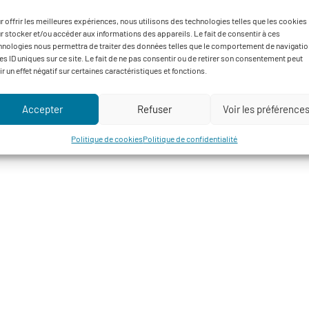
r offrir les meilleures expériences, nous utilisons des technologies telles que les cookies
s appliquer un certain nombre de choses ici sur l’exploitation »
r stocker et/ou accéder aux informations des appareils. Le fait de consentir à ces
hnologies nous permettra de traiter des données telles que le comportement de navigatio
ès intéressant »
les ID uniques sur ce site. Le fait de ne pas consentir ou de retirer son consentement peut
ir un effet négatif sur certaines caractéristiques et fonctions.
re arboricole »
Accepter
Refuser
Voir les préférence
Politique de cookies
Politique de confidentialité