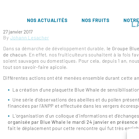
NOS ACTUALITÉS
NOS FRUITS
NOTRE
L
27 janvier 2017
By
Johann Lesacher
Dans sa démarche de développement durable,
le Groupe Blu
de chacun
. En effet, nos fruiticulteurs souhaitent à la fois f
soient sauvages ou domestiques. Pour cela, depuis 1 an, nou
tout son savoir-faire apicole.
Différentes actions ont été menées ensemble durant cette an
La création d’une plaquette Blue Whale de sensibilisation 
Une série d’observations des abeilles et du pollen présen
financées par l’ANPP et effectuée dans les vergers écores
L’organisation d’un colloque d’informations et d’échanges 
organisée par Blue Whale le mardi 24 janvier en présence d
fait le déplacement pour cette rencontre qui fut très enric