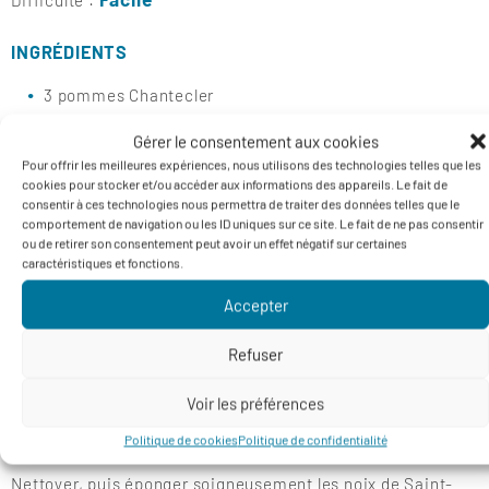
Difficulté :
INGRÉDIENTS
3 pommes Chantecler
12 noix de Saint-Jacques
Gérer le consentement aux cookies
30 cl de cidre brut
Pour offrir les meilleures expériences, nous utilisons des technologies telles que les
cookies pour stocker et/ou accéder aux informations des appareils. Le fait de
30 g de beurre salé
consentir à ces technologies nous permettra de traiter des données telles que le
comportement de navigation ou les ID uniques sur ce site. Le fait de ne pas consentir
4 cuillerées à soupe de crème fraîche
ou de retirer son consentement peut avoir un effet négatif sur certaines
caractéristiques et fonctions.
Sel et poivre du moulin
Accepter
PRÉPARATION
Refuser
Rincer les pommes et les essuyer.
Voir les préférences
Les couper en quartiers sans les peler. Retirer le coeur et
Politique de cookies
Politique de confidentialité
les pépins.
Nettoyer, puis éponger soigneusement les noix de Saint-