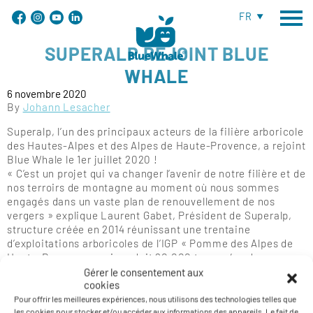
FR
SUPERALP REJOINT BLUE
WHALE
6 novembre 2020
By
Johann Lesacher
Superalp, l’un des principaux acteurs de la filière arboricole
des Hautes-Alpes et des Alpes de Haute-Provence, a rejoint
Blue Whale le 1er juillet 2020 !
« C’est un projet qui va changer l’avenir de notre filière et de
nos terroirs de montagne au moment où nous sommes
engagés dans un vaste plan de renouvellement de nos
vergers » explique Laurent Gabet, Président de Superalp,
structure créée en 2014 réunissant une trentaine
d’exploitations arboricoles de l’IGP « Pomme des Alpes de
Haute-Durance », qui produit 20.000 tonnes/an de pommes
et de poires.
Gérer le consentement aux
cookies
Pour offrir les meilleures expériences, nous utilisons des technologies telles que
les cookies pour stocker et/ou accéder aux informations des appareils. Le fait de