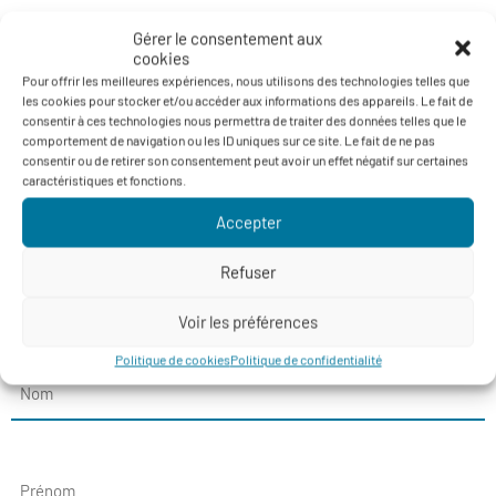
Excellent relationnel et sens de la négociation
Gérer le consentement aux
Réactivité et capacité à gérer le stress
cookies
Pour offrir les meilleures expériences, nous utilisons des technologies telles que
Autonomie et prise d’initiative
les cookies pour stocker et/ou accéder aux informations des appareils. Le fait de
consentir à ces technologies nous permettra de traiter des données telles que le
Esprit d’équipe et sens du résultat
comportement de navigation ou les ID uniques sur ce site. Le fait de ne pas
consentir ou de retirer son consentement peut avoir un effet négatif sur certaines
caractéristiques et fonctions.
Des déplacements fréquents sont à prévoir notamment
dans les pays d’achat.
Accepter
Poste à pourvoir au plus tôt.
Refuser
Voir les préférences
Postuler
Politique de cookies
Politique de confidentialité