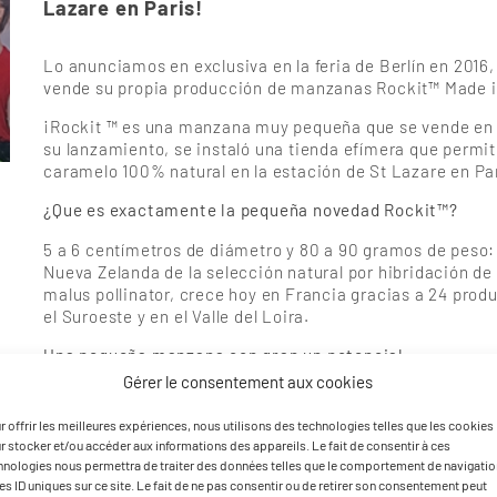
Lazare en Paris!
Lo anunciamos en exclusiva en la feria de Berlín en 2016
vende su propia producción de manzanas Rockit™ Made i
¡Rockit ™ es una manzana muy pequeña que se vende en tu
su lanzamiento, se instaló una tienda efímera que permi
caramelo 100% natural en la estación de St Lazare en Parí
¿Que es exactamente la pequeña novedad Rockit™?
5 a 6 centímetros de diámetro y 80 a 90 gramos de peso:
Nueva Zelanda de la selección natural por hibridación de
malus pollinator, crece hoy en Francia gracias a 24 pro
el Suroeste y en el Valle del Loira.
Una pequeña manzana con gran un potencial…
Gérer le consentement aux cookies
Blue Whale está invirtiendo en esta nueva variedad, que 
varietal así como comercial ya que es la primera manza
r offrir les meilleures expériences, nous utilisons des technologies telles que les cookies
de meriendas. Se ha establecido un programa de plantació
r stocker et/ou accéder aux informations des appareils. Le fait de consentir à ces
Por lo tanto, después de una producción de 130 tonelada
hnologies nous permettra de traiter des données telles que le comportement de navigatio
Blue Whale aspiran a una cosecha de 900 toneladas de a
les ID uniques sur ce site. Le fait de ne pas consentir ou de retirer son consentement peut