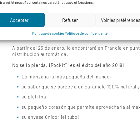
ir un effet négatif sur certaines caractéristiques et fonctions.
Un lanzamiento prometedor en París…
En unos días, ya se vendieron cientos de tubos en la tie
Accepter
Refuser
Voir les préférence
merienda saludable y fácil de llevar, ¡ideal para viajero
salud! Los comentarios de los consumidores son unánime
Politique de cookies
Politique de confidentialité
placer! Solo tiene ventajas: es buena, atractiva, fácil de
A partir del 25 de enero, lo encontrará en Francia en pun
distribución automática.
No se lo pierda, ¡Rockit™ es el éxito del año 2018!
La manzana la más pequeña del mundo,
su sabor que se parece a un caramelo 100% natural 
su piel fina
su pequeño corazón que permite aprovecharla al má
su envase único: ¡el tubo!