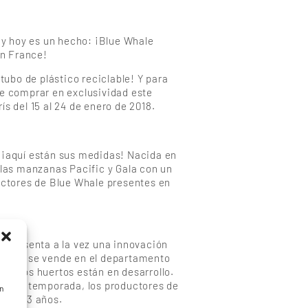
, y hoy es un hecho: ¡Blue Whale
n France!
bo de plástico reciclable! Y para
te comprar en exclusividad este
s del 15 al 24 de enero de 2018.
 ¡aquí están sus medidas! Nacida en
 las manzanas Pacific y Gala con un
ductores de Blue Whale presentes en
representa a la vez una innovación
na que se vende en el departamento
n, los huertos están en desarrollo.
s esta temporada, los productores de
n
quí a 3 años.