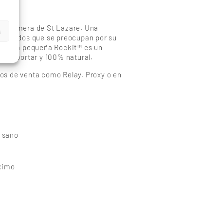
nda efímera de St Lazare. Una
s
s ocupados que se preocupan por su
s: ¡la pequeña Rockit™ es un
 transportar y 100% natural.
tos de venta como Relay, Proxy o en
y sano
ximo