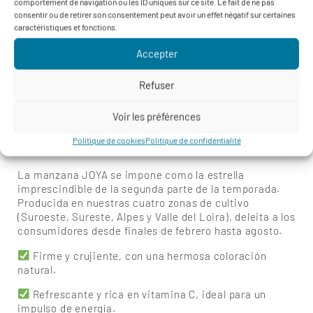
comportement de navigation ou les ID uniques sur ce site. Le fait de ne pas
consentir ou de retirer son consentement peut avoir un effet négatif sur certaines
caractéristiques et fonctions.
Accepter
PUBLIÉ LE 18/02/2025 - 16:06
Joya: ¡La Estrella de la Segunda Parte de la
Refuser
Temporada!
Voir les préférences
Cosecha 2024 de JOYA by Blue Whale: 9 300
Politique de cookies
Politique de confidentialité
toneladas
La manzana JOYA se impone como la estrella
imprescindible de la segunda parte de la temporada.
Producida en nuestras cuatro zonas de cultivo
(Suroeste, Sureste, Alpes y Valle del Loira), deleita a los
consumidores desde finales de febrero hasta agosto.
Firme y crujiente, con una hermosa coloración
natural.
Refrescante y rica en vitamina C, ideal para un
impulso de energía.