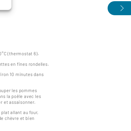
80°C (thermostat 6).
ttes en fines rondelles.
viron 10 minutes dans
couper les pommes
ns la poêle avec les
er et assaisonner.
plat allant au four,
de chèvre et bien