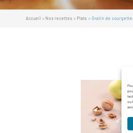
Accueil
Nos recettes
Plats
Gratin de courgett
Pou
pou
tec
ou 
avo