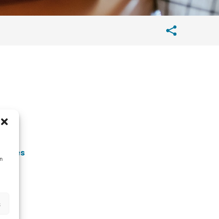
inutes
n
s