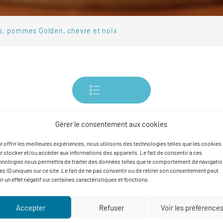
es, pommes Golden, chèvre et noix
Retour
Gérer le consentement aux cookies
Pour 4 personnes
r offrir les meilleures expériences, nous utilisons des technologies telles que les cookies
r stocker et/ou accéder aux informations des appareils. Le fait de consentir à ces
35 m
Temps de préparation :
hnologies nous permettra de traiter des données telles que le comportement de navigatio
Facile
Difficulté :
les ID uniques sur ce site. Le fait de ne pas consentir ou de retirer son consentement peut
ir un effet négatif sur certaines caractéristiques et fonctions.
Accepter
Refuser
Voir les préférence